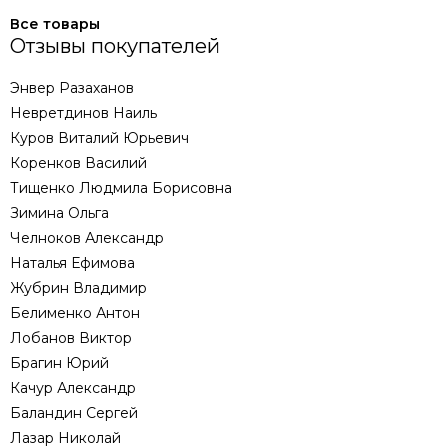
Все товары
Отзывы покупателей
Энвер Разаханов
Невретдинов Наиль
Куров Виталий Юрьевич
Коренков Василий
Тищенко Людмила Борисовна
Зимина Ольга
Челноков Александр
Наталья Ефимова
Жубрин Владимир
Белименко Антон
Лобанов Виктор
Брагин Юрий
Качур Александр
Баландин Сергей
Лазар Николай