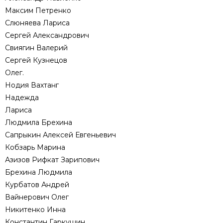
Максим Петренко
Слюняева Лариса
Сергей Александрович
Свиягин Валерий
Сергей Кузнецов
Олег.
Нодия Вахтанг
Надежда
Лариса
Людмила Брехина
Сапрыкин Алексей Евгеньевич
Кобзарь Марина
Азизов Рифкат Зарипович
Брехина Людмила
Курбатов Андрей
Вайнерович Олег
Никитенко Инна
Константин Гаркушин