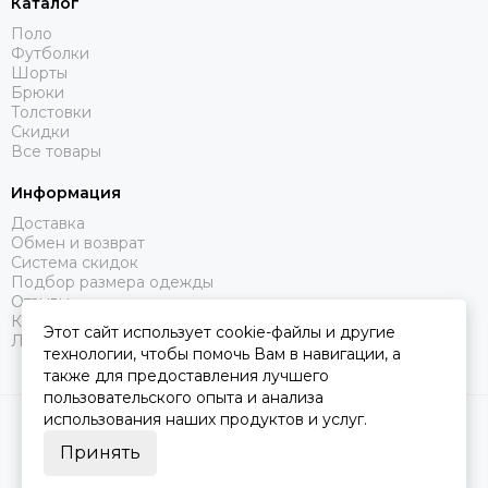
Каталог
Поло
Футболки
Шорты
Брюки
Толстовки
Скидки
Все товары
Информация
Доставка
Обмен и возврат
Система скидок
Подбор размера одежды
Отзывы
Контакты
Этот сайт использует cookie-файлы и другие
Личный кабинет
технологии, чтобы помочь Вам в навигации, а
также для предоставления лучшего
пользовательского опыта и анализа
использования наших продуктов и услуг.
2026 © CasualFree.
Карта сайта.
Политика конфиденциальности
Сделано в
MOSK.STUDIO
для платформы
InSales
Принять