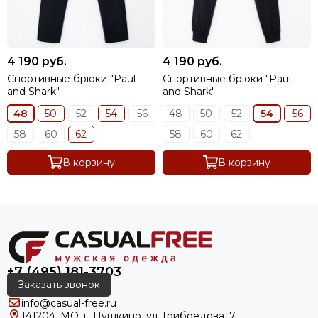
4 190 руб.
4 190 руб.
Спортивные брюки "Paul
Спортивные брюки "Paul
and Shark"
and Shark"
48
50
52
54
56
48
50
52
54
56
58
60
62
58
60
62
В корзину
В корзину
+7 (495) 181-3703
Заказать звонок
info@casual-free.ru
141204, МО, г. Пушкино, ул. Грибоедова, 7