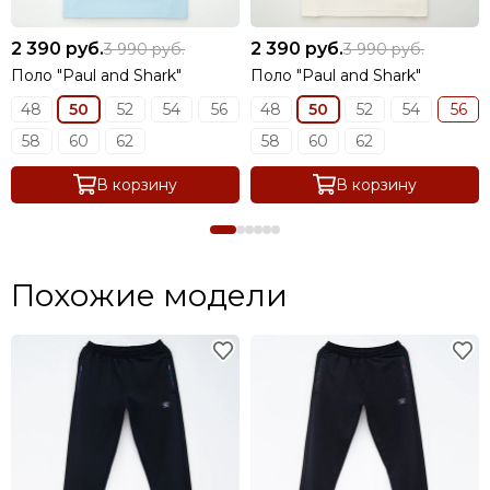
2 390 руб.
2 390 руб.
3 990 руб.
3 990 руб.
Поло "Paul and Shark"
Поло "Paul and Shark"
48
50
52
54
56
48
50
52
54
56
58
60
62
58
60
62
В корзину
В корзину
Похожие модели