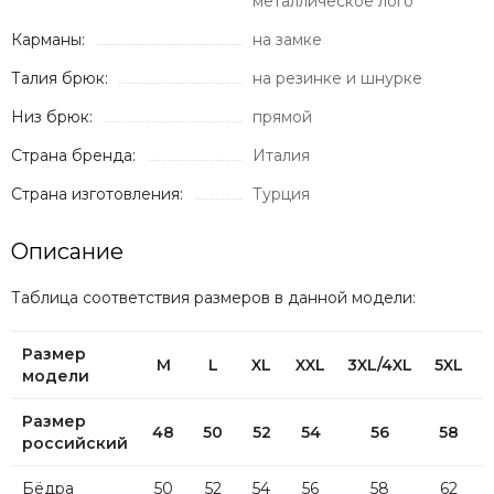
металлическое лого
Карманы:
на замке
Талия брюк:
на резинке и шнурке
Низ брюк:
прямой
Страна бренда:
Италия
Страна изготовления:
Турция
Описание
Таблица соответствия размеров в данной модели:
Размер
M
L
XL
XXL
3XL/4XL
5XL
модели
Размер
48
50
52
54
56
58
российский
Бёдра
50
52
54
56
58
62