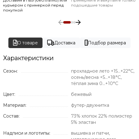
Доставим в ПВЗ (бесплатно) или
Примеряйте и выкупайте только
курьером с примеркой перед
подошедшие товары
покупкой
О товаре
Доставка
Подбор размера
Характеристики
Сезон:
прохладное лето +15...+22°C,
осень/весна +5...+18°C,
тёплая зима 0...+10°C
Цвет:
бежевый
Материал:
футер-двухнитка
Состав:
73% хлопок 22% полиэстер
5% эластан
Надписи и логотипы:
вышивка и патчи,