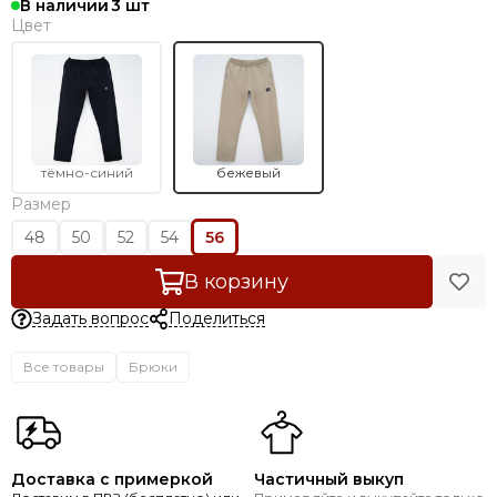
В наличии
3
Цвет
тёмно-синий
бежевый
Размер
48
50
52
54
56
В корзину
Задать вопрос
Поделиться
Все товары
Брюки
Доставка с примеркой
Частичный выкуп