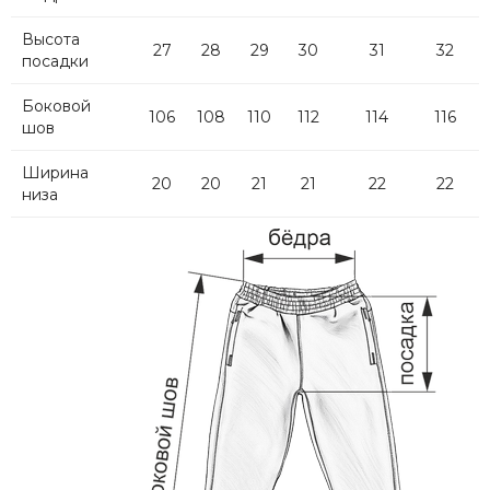
Высота
27
28
29
30
31
32
посадки
Боковой
106
108
110
112
114
116
шов
Ширина
20
20
21
21
22
22
низа